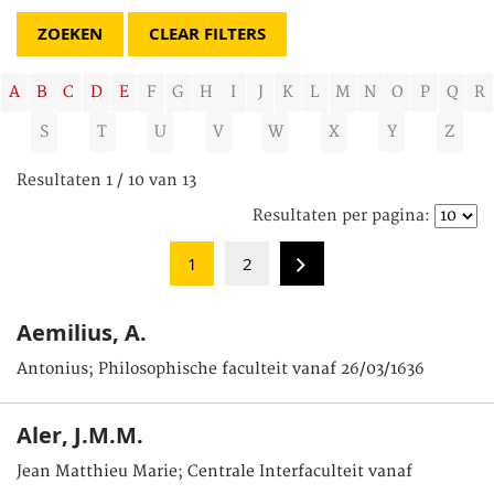
CLEAR FILTERS
A
B
C
D
E
F
G
H
I
J
K
L
M
N
O
P
Q
R
S
T
U
V
W
X
Y
Z
Resultaten 1 / 10 van 13
Resultaten per pagina:
1
2
Aemilius, A.
Antonius; Philosophische faculteit vanaf 26/03/1636
Aler, J.M.M.
Jean Matthieu Marie; Centrale Interfaculteit vanaf