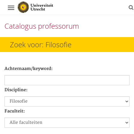
Navigation
Catalogus professorum
Direct
Zoek voor: Filosofie
naar
het
Achternaam/keyword:
inhoud
Discipline:
Faculteit: