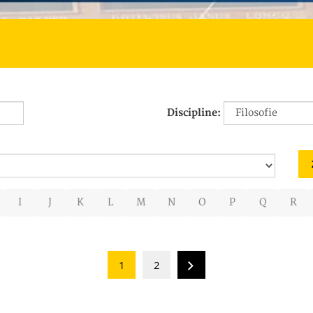
Discipline:
I
J
K
L
M
N
O
P
Q
R
1
2