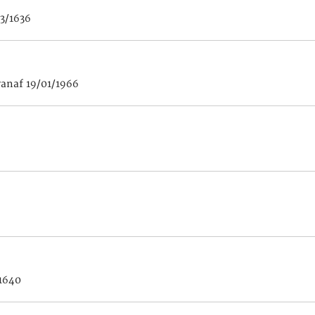
03/1636
vanaf 19/01/1966
/1640