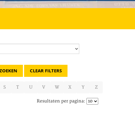
CLEAR FILTERS
S
T
U
V
W
X
Y
Z
Resultaten per pagina: