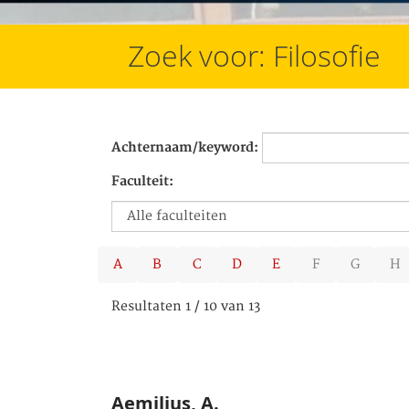
Zoek voor: Filosofie
Achternaam/keyword:
Faculteit:
A
B
C
D
E
F
G
H
Resultaten 1 / 10 van 13
Aemilius, A.