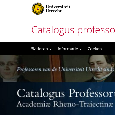
Catalogus profess
Direct
Bladeren
Informatie
Zoeken
naar
het
inhoud