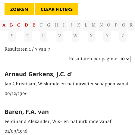
CLEAR FILTERS
A
B
C
D
E
F
G
H
I
J
K
L
M
N
O
P
Q
R
S
T
U
V
W
X
Y
Z
Resultaten 1 / 7 van 7
Resultaten per pagina:
Arnaud Gerkens, J.C. d'
Jan Christiaan; Wiskunde en natuurwetenschappen vanaf
06/12/1966
Baren, F.A. van
Ferdinand Alexander; Wis- en natuurkunde vanaf
01/09/1956