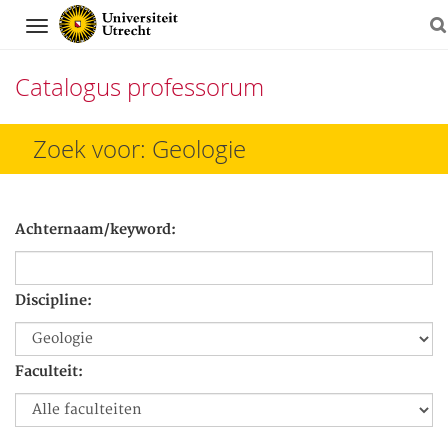
Navigation
Catalogus professorum
Direct
Zoek voor: Geologie
naar
het
Achternaam/keyword:
inhoud
Discipline:
Faculteit: