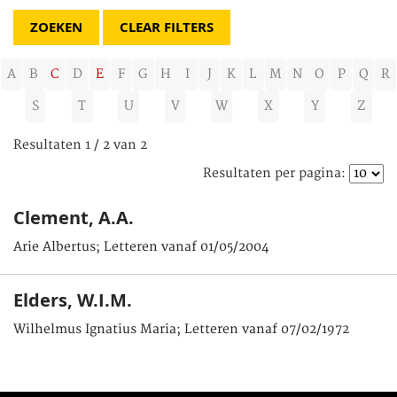
CLEAR FILTERS
A
B
C
D
E
F
G
H
I
J
K
L
M
N
O
P
Q
R
S
T
U
V
W
X
Y
Z
Resultaten 1 / 2 van 2
Resultaten per pagina:
Clement, A.A.
Arie Albertus; Letteren vanaf 01/05/2004
Elders, W.I.M.
Wilhelmus Ignatius Maria; Letteren vanaf 07/02/1972