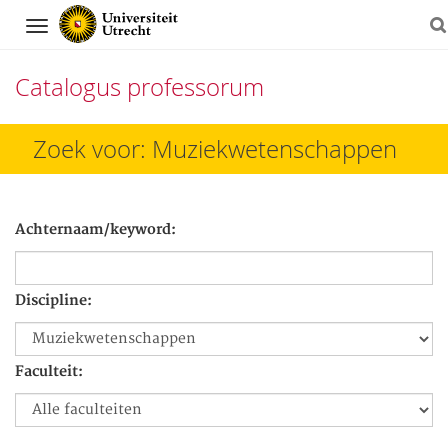
Navigation
Catalogus professorum
Direct
Zoek voor: Muziekwetenschappen
naar
het
Achternaam/keyword:
inhoud
Discipline:
Faculteit: