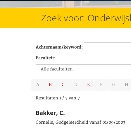
Zoek voor: Onderwij
Achternaam/keyword:
Faculteit:
A
B
C
D
E
F
G
H
Resultaten 1 / 7 van 7
Bakker, C.
Cornelis; Godgeleerdheid vanaf 01/09/2003