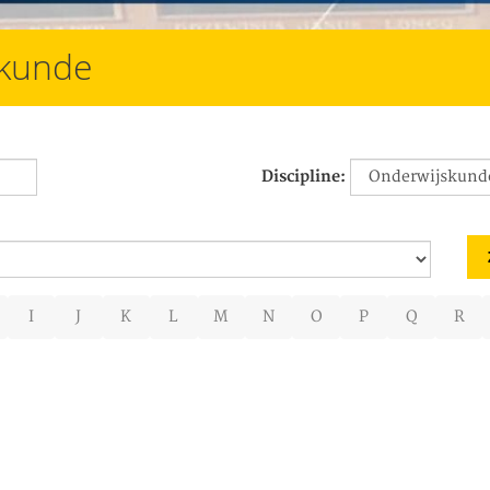
skunde
Discipline:
I
J
K
L
M
N
O
P
Q
R