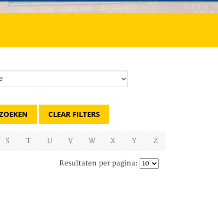
CLEAR FILTERS
S
T
U
V
W
X
Y
Z
Resultaten per pagina: