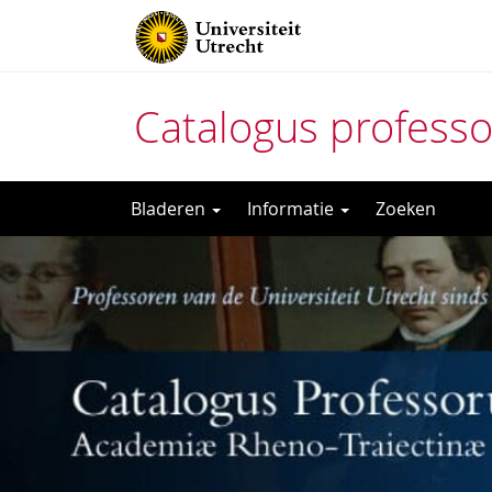
Catalogus profess
Direct
Bladeren
Informatie
Zoeken
naar
het
inhoud