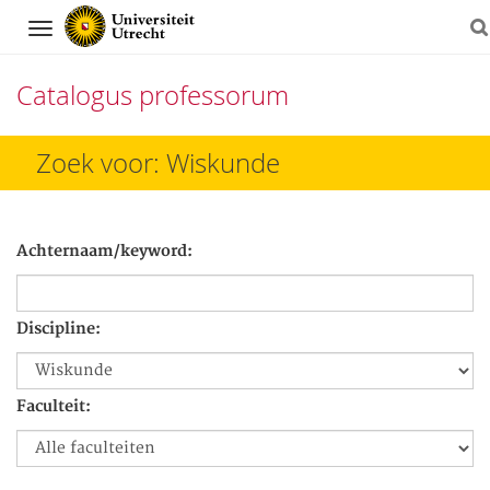
Navigation
Catalogus professorum
Direct
Zoek voor: Wiskunde
naar
het
Achternaam/keyword:
inhoud
Discipline:
Faculteit: