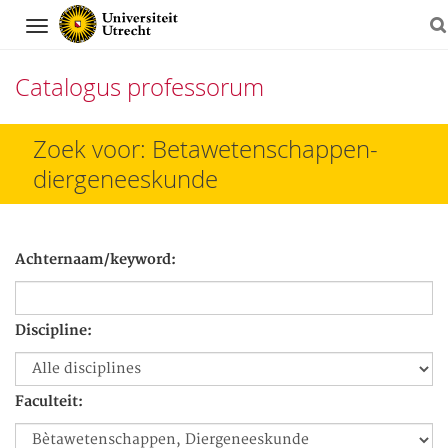
Navigation
Catalogus professorum
Direct
Zoek voor: Betawetenschappen-
naar
diergeneeskunde
het
inhoud
Achternaam/keyword:
Discipline:
Faculteit: