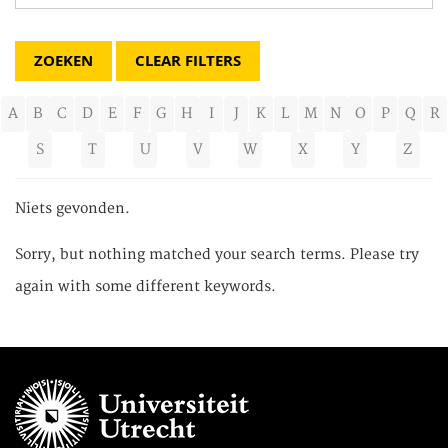
CLEAR FILTERS
A
B
C
D
E
F
G
H
I
J
K
L
M
N
O
P
Q
R
S
T
U
V
W
X
Y
Z
Niets gevonden.
Sorry, but nothing matched your search terms. Please try
again with some different keywords.