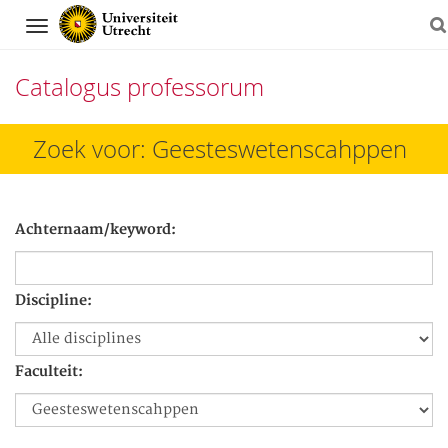
Navigation
Catalogus professorum
Direct
Zoek voor: Geesteswetenscahppen
naar
het
Achternaam/keyword:
inhoud
Discipline:
Faculteit: