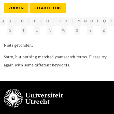
CLEAR FILTERS
A
B
C
D
E
F
G
H
I
J
K
L
M
N
O
P
Q
R
S
T
U
V
W
X
Y
Z
Niets gevonden.
Sorry, but nothing matched your search terms. Please try
again with some different keywords.