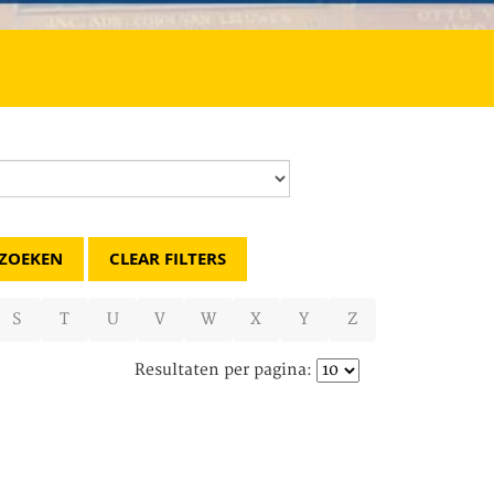
CLEAR FILTERS
S
T
U
V
W
X
Y
Z
Resultaten per pagina: