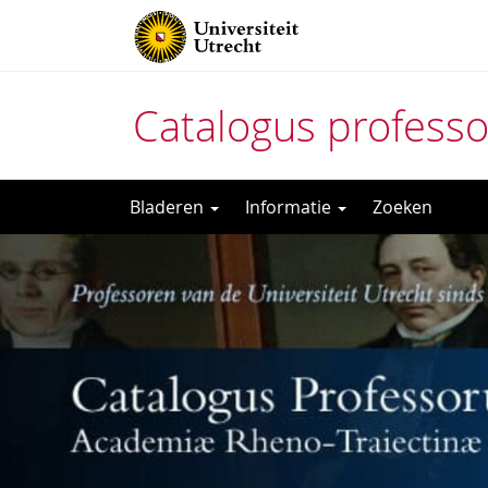
Catalogus profess
Direct
Bladeren
Informatie
Zoeken
naar
het
inhoud