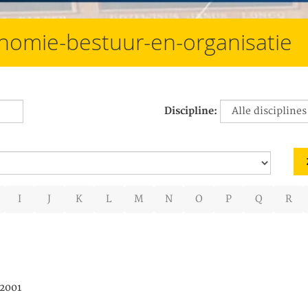
nomie-bestuur-en-organisatie
Discipline:
I
J
K
L
M
N
O
P
Q
R
/2001