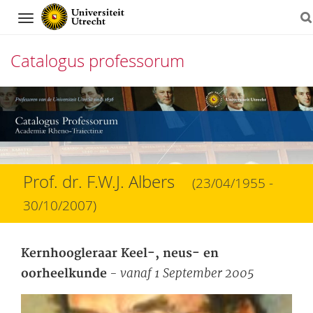
Navigation
Catalogus professorum
Direct
naar
het
inhoud
Prof. dr. F.W.J. Albers
(23/04/1955 -
30/10/2007)
Kernhoogleraar Keel-, neus- en
- vanaf 1 September 2005
oorheelkunde