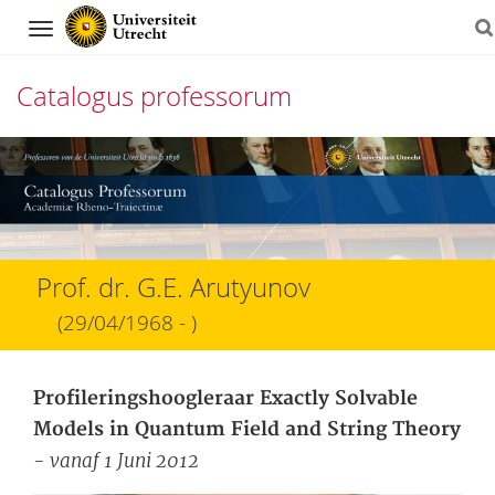
Navigation
Catalogus professorum
Direct
naar
het
inhoud
Prof. dr. G.E. Arutyunov
(29/04/1968 - )
Profileringshoogleraar Exactly Solvable
Models in Quantum Field and String Theory
- vanaf 1 Juni 2012