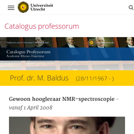
Navigation
Catalogus professorum
Direct
naar
het
inhoud
Prof. dr. M. Baldus
(28/11/1967 - )
-
Gewoon hoogleraar NMR-spectroscopie
vanaf 1 April 2008