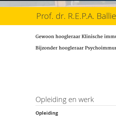
Prof. dr. R.E.P.A. Ball
Gewoon hoogleraar Klinische imm
Bijzonder hoogleraar Psychoimmun
Opleiding en werk
Opleiding