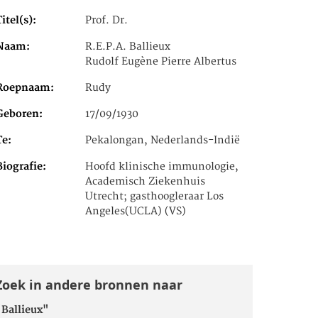
Titel(s)
Prof. Dr.
Naam
R.E.P.A. Ballieux
Rudolf Eugène Pierre Albertus
Roepnaam
Rudy
Geboren
17/09/1930
Te
Pekalongan, Nederlands-Indië
Biografie
Hoofd klinische immunologie,
Academisch Ziekenhuis
Utrecht; gasthoogleraar Los
Angeles(UCLA) (VS)
Zoek in andere bronnen naar
"Ballieux"