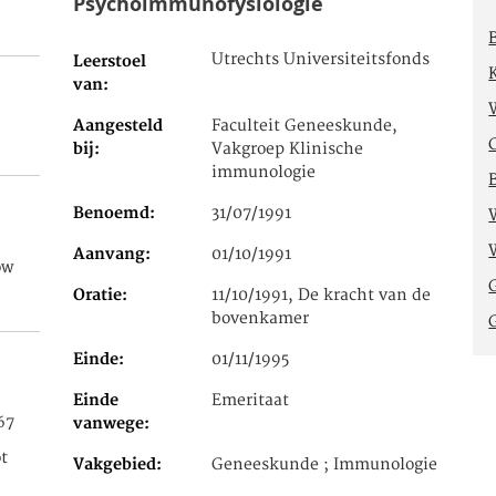
Psychoimmunofysiologie
Utrechts Universiteitsfonds
Leerstoel
van
Aangesteld
Faculteit Geneeskunde,
bij
Vakgroep Klinische
immunologie
Benoemd
31/07/1991
Aanvang
01/10/1991
ow
Oratie
11/10/1991, De kracht van de
bovenkamer
Einde
01/11/1995
Einde
Emeritaat
67
vanwege
t
Vakgebied
Geneeskunde ; Immunologie