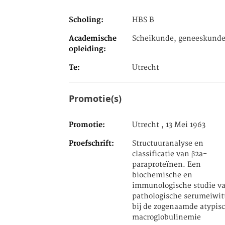
Scholing
HBS B
Academische
Scheikunde, geneeskund
opleiding
Te
Utrecht
Promotie(s)
Promotie
Utrecht , 13 Mei 1963
Proefschrift
Structuuranalyse en
classificatie van β2a-
paraproteïnen. Een
biochemische en
immunologische studie v
pathologische serumeiwit
bij de zogenaamde atypis
macroglobulinemie