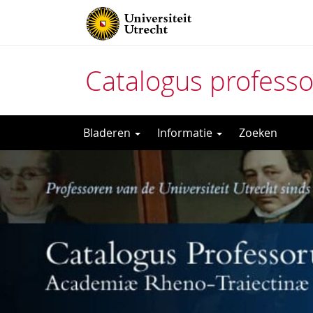
Catalogus profess
Direct
Bladeren
Informatie
Zoeken
naar
het
inhoud