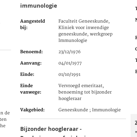
immunologie
Aangesteld
Faculteit Geneeskunde,
e
bij
Kliniek voor inwendige
geneeskunde, werkgroep
Immunologie
Benoemd
23/12/1976
Aanvang
04/01/1977
Einde
01/10/1991
Einde
Vervroegd emeritaat,
vanwege
benoeming tot bijzonder
hoogleraar
Vakgebied
Geneeskunde ; Immunologie
an de
ten
che
Bijzonder hoogleraar -