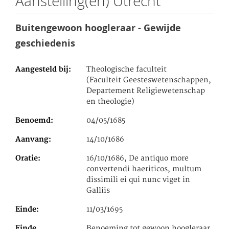
Aanstelling(en) Utrecht
Buitengewoon hoogleraar - Gewijde
geschiedenis
Aangesteld bij
Theologische faculteit
(Faculteit Geesteswetenschappen,
Departement Religiewetenschap
en theologie)
Benoemd
04/05/1685
Aanvang
14/10/1686
Oratie
16/10/1686, De antiquo more
convertendi haeriticos, multum
dissimili ei qui nunc viget in
Galliis
Einde
11/03/1695
Einde
Benoeming tot gewoon hoogleraar