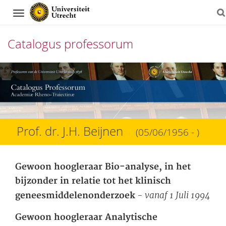
Navigation
Catalogus professorum
Direct
naar
het
inhoud
Prof. dr. J.H. Beijnen
(05/06/1956 - )
Gewoon hoogleraar Bio-analyse, in het
bijzonder in relatie tot het klinisch
- vanaf 1 Juli 1994
geneesmiddelenonderzoek
Gewoon hoogleraar Analytische