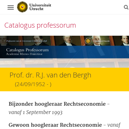
Navigation
Catalogus professorum
Direct
naar
het
inhoud
Prof. dr. R.J. van den Bergh
(24/09/1952 - )
-
Bijzonder hoogleraar Rechtseconomie
vanaf 1 September 1993
- vanaf
Gewoon hoogleraar Rechtseconomie