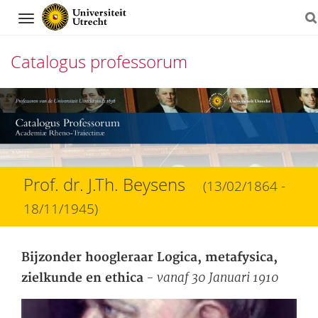
Navigation
Catalogus professorum
Direct
naar
het
inhoud
Prof. dr. J.Th. Beysens
(13/02/1864 -
18/11/1945)
Bijzonder hoogleraar Logica, metafysica,
- vanaf 30 Januari 1910
zielkunde en ethica