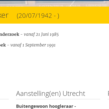
eker
(20/07/1942 - )
- vanaf 21 Juni 1985
nderzoek
- vanaf 1 September 1991
oek
Aanstelling(en) Utrecht
Buitengewoon hoogleraar -