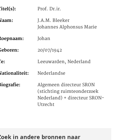
Titel(s)
Prof. Dr.ir.
Naam
J.A.M. Bleeker
Johannes Alphonsus Marie
Roepnaam
Johan
Geboren
20/07/1942
Te
Leeuwarden, Nederland
Nationaliteit
Nederlandse
Biografie
Algemeen directeur SRON
(stichting ruimteonderzoek
Nederland) + directeur SRON-
Utrecht
Zoek in andere bronnen naar