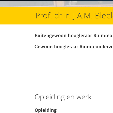
Prof. dr.ir. J.A.M. Ble
Buitengewoon hoogleraar Ruimteo
Gewoon hoogleraar Ruimteonderz
Opleiding en werk
Opleiding