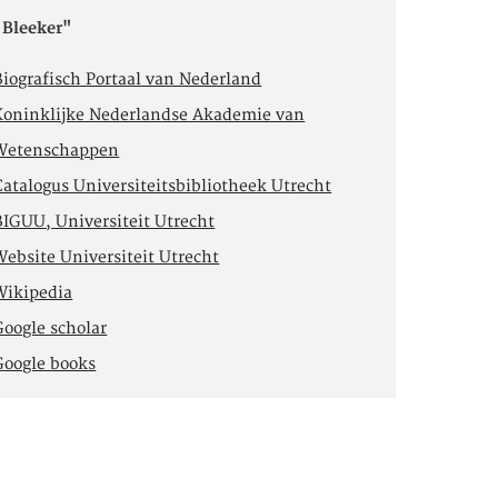
"Bleeker"
Biografisch Portaal van Nederland
Koninklijke Nederlandse Akademie van
Wetenschappen
Catalogus Universiteitsbibliotheek Utrecht
BIGUU, Universiteit Utrecht
Website Universiteit Utrecht
Wikipedia
Google scholar
Google books