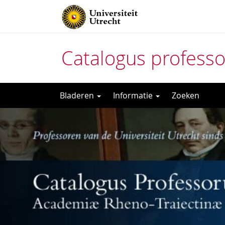
Catalogus profess
Direct
Bladeren
Informatie
Zoeken
naar
het
inhoud