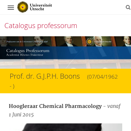
Navigation
Catalogus professorum
Direct
naar
het
inhoud
Prof. dr. G.J.P.H. Boons
(07/04/1962
- )
- vanaf
Hoogleraar Chemical Pharmacology
1 Juni 2015