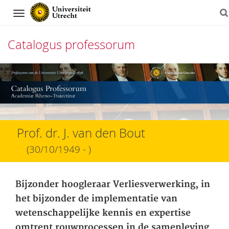
Navigation
Catalogus professorum
Direct
naar
het
inhoud
Prof. dr. J. van den Bout
(30/10/1949 - )
Bijzonder hoogleraar Verliesverwerking, in
het bijzonder de implementatie van
wetenschappelijke kennis en expertise
omtrent rouwprocessen in de samenleving