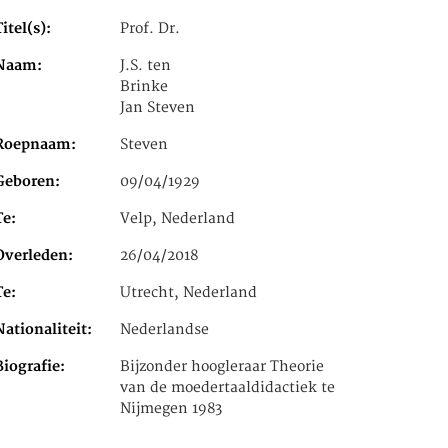
Titel(s)
Prof. Dr.
Naam
J.S. ten
Brinke
Jan Steven
Roepnaam
Steven
Geboren
09/04/1929
Te
Velp, Nederland
Overleden
26/04/2018
Te
Utrecht, Nederland
Nationaliteit
Nederlandse
Biografie
Bijzonder hoogleraar Theorie
van de moedertaaldidactiek te
Nijmegen 1983