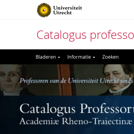
Catalogus profess
Direct
Bladeren
Informatie
Zoeken
naar
het
inhoud