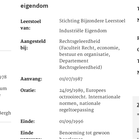
eigendom
Stichting Bijzondere Leerstoel
Leerstoel
van
Industriële Eigendom
Aangesteld
Rechtsgeleerdheid
bij
(Faculteit Recht, economie,
bestuur en organisatie,
Departement
Rechtsgeleerdheid)
978
Aanvang
01/07/1987
ium
Oratie
24/05/1989, Europees
e
octrooirecht. Internationale
normen, nationale
regeltoepassing
Bergh
Einde
01/09/1996
Einde
Benoeming tot gewoon