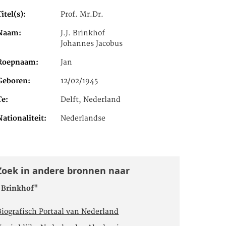
Titel(s)
Prof. Mr.Dr.
Naam
J.J. Brinkhof
Johannes Jacobus
Roepnaam
Jan
Geboren
12/02/1945
Te
Delft, Nederland
Nationaliteit
Nederlandse
Zoek in andere bronnen naar
"Brinkhof"
Biografisch Portaal van Nederland