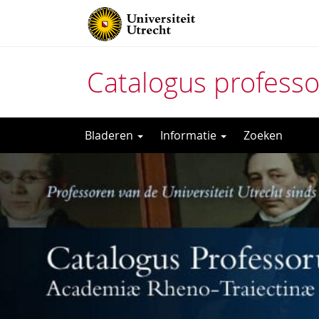
Catalogus profess
Direct
Bladeren
Informatie
Zoeken
naar
het
inhoud