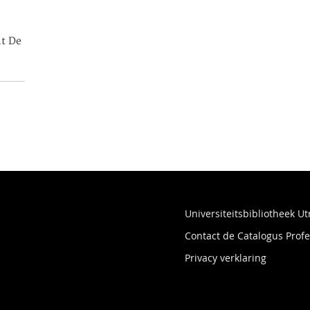
nt De
Universiteitsbibliotheek Ut
Contact de Catalogus Pro
Privacy verklaring