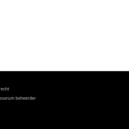
recht
fessorum beheerder