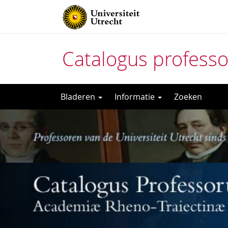
Catalogus profess
Direct
Bladeren
Informatie
Zoeken
naar
het
inhoud