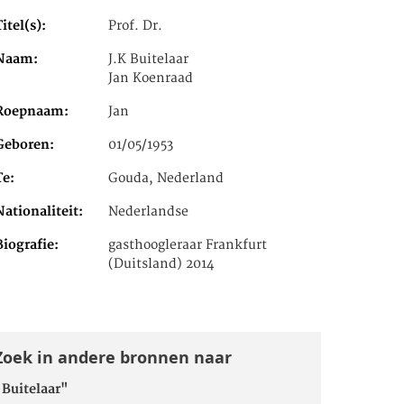
Titel(s)
Prof. Dr.
Naam
J.K Buitelaar
Jan Koenraad
Roepnaam
Jan
Geboren
01/05/1953
Te
Gouda, Nederland
Nationaliteit
Nederlandse
Biografie
gasthoogleraar Frankfurt
(Duitsland) 2014
Zoek in andere bronnen naar
"Buitelaar"