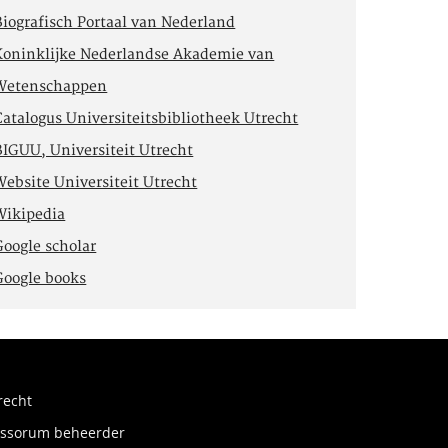
Biografisch Portaal van Nederland
Koninklijke Nederlandse Akademie van
Wetenschappen
Catalogus Universiteitsbibliotheek Utrecht
BIGUU, Universiteit Utrecht
Website Universiteit Utrecht
Wikipedia
Google scholar
Google books
recht
fessorum beheerder