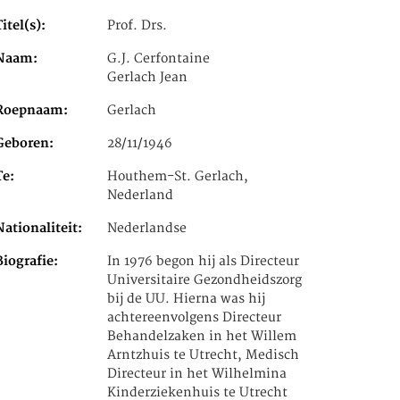
Titel(s)
Prof. Drs.
Naam
G.J. Cerfontaine
Gerlach Jean
Roepnaam
Gerlach
Geboren
28/11/1946
Te
Houthem-St. Gerlach,
Nederland
Nationaliteit
Nederlandse
Biografie
In 1976 begon hij als Directeur
Universitaire Gezondheidszorg
bij de UU. Hierna was hij
achtereenvolgens Directeur
Behandelzaken in het Willem
Arntzhuis te Utrecht, Medisch
Directeur in het Wilhelmina
Kinderziekenhuis te Utrecht