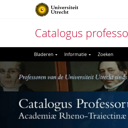
Catalogus profess
Direct
Bladeren
Informatie
Zoeken
naar
het
inhoud