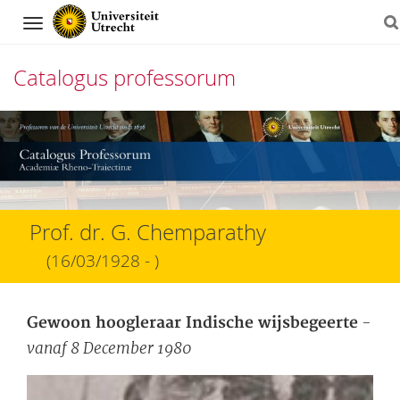
Navigation
Catalogus professorum
Direct
naar
het
inhoud
Prof. dr. G. Chemparathy
(16/03/1928 - )
-
Gewoon hoogleraar Indische wijsbegeerte
vanaf 8 December 1980