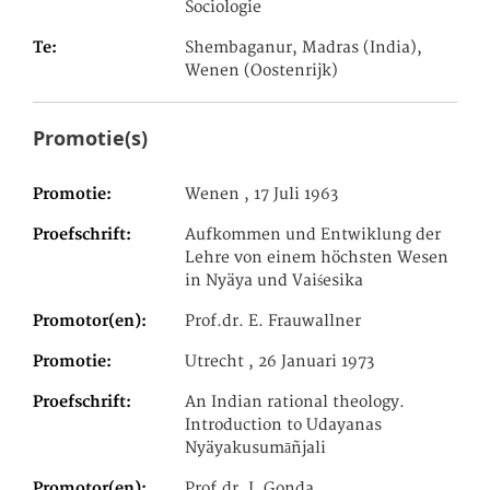
Sociologie
Te
Shembaganur, Madras (India),
Wenen (Oostenrijk)
Promotie(s)
Promotie
Wenen , 17 Juli 1963
Proefschrift
Aufkommen und Entwiklung der
Lehre von einem höchsten Wesen
in Nyäya und Vaiśesika
Promotor(en)
Prof.dr. E. Frauwallner
Promotie
Utrecht , 26 Januari 1973
Proefschrift
An Indian rational theology.
Introduction to Udayanas
Nyäyakusumāñjali
Promotor(en)
Prof.dr. J. Gonda