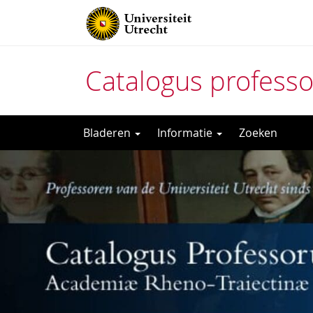
Catalogus profess
Direct
Bladeren
Informatie
Zoeken
naar
het
inhoud