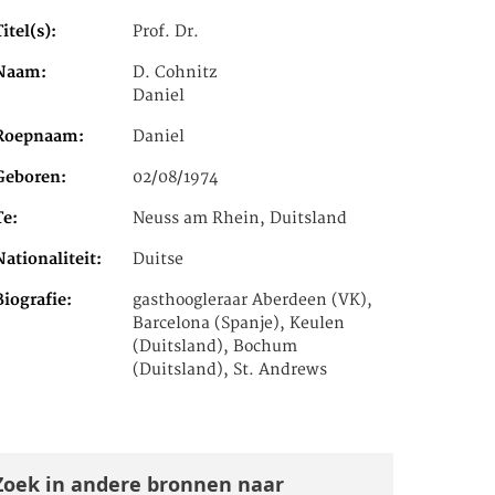
Titel(s)
Prof. Dr.
Naam
D. Cohnitz
Daniel
Roepnaam
Daniel
Geboren
02/08/1974
Te
Neuss am Rhein, Duitsland
Nationaliteit
Duitse
Biografie
gasthoogleraar Aberdeen (VK),
Barcelona (Spanje), Keulen
(Duitsland), Bochum
(Duitsland), St. Andrews
Zoek in andere bronnen naar