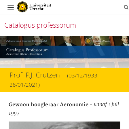
Navigation
Catalogus professorum
Direct
naar
het
inhoud
Prof. P.J. Crutzen
(03/12/1933 -
28/01/2021)
- vanaf 1 Juli
Gewoon hoogleraar Aeronomie
1997