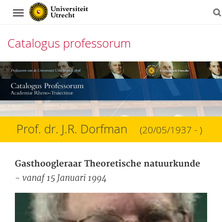
Navigation
Catalogus professorum
Direct
naar
het
inhoud
Prof. dr. J.R. Dorfman
(20/05/1937 - )
Gasthoogleraar Theoretische natuurkunde
- vanaf 15 Januari 1994