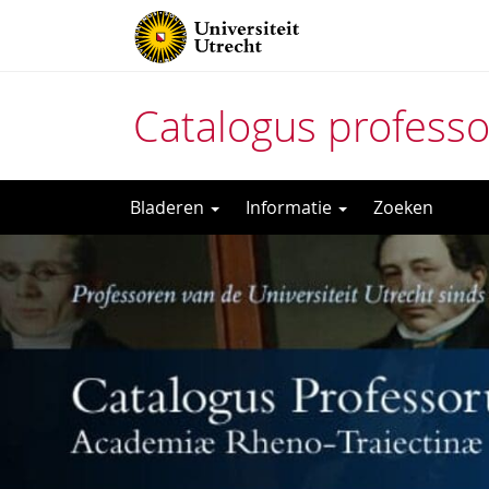
Catalogus profess
Direct
Bladeren
Informatie
Zoeken
naar
het
inhoud