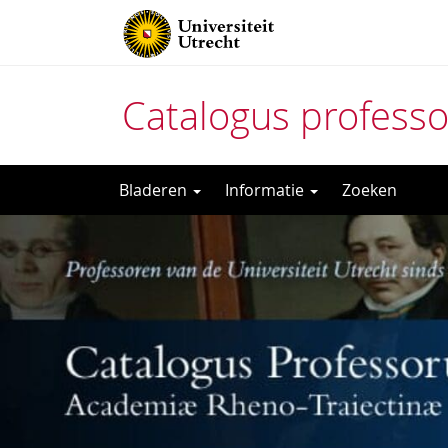
Catalogus profess
Direct
Bladeren
Informatie
Zoeken
naar
het
inhoud