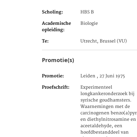
Scholing
HBS B
Academische
Biologie
opleiding
Te
Utrecht, Brussel (VU)
Promotie(s)
Promotie
Leiden , 27 Juni 1975
Proefschrift
Experimenteel
longkankeronderzoek bij
syrische goudhamsters.
Waarnemingen met de
carcinogenen benzo(a)py
en diethylnitrosamine en
aceetaldehyde, een
hoofdbestanddeel van