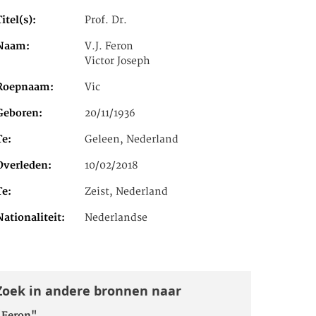
Titel(s)
Prof. Dr.
Naam
V.J. Feron
Victor Joseph
Roepnaam
Vic
Geboren
20/11/1936
Te
Geleen, Nederland
Overleden
10/02/2018
Te
Zeist, Nederland
Nationaliteit
Nederlandse
Zoek in andere bronnen naar
"Feron"