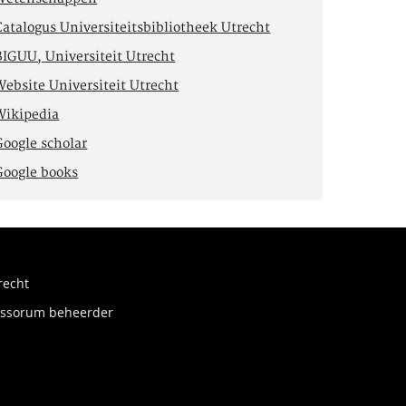
Catalogus Universiteitsbibliotheek Utrecht
BIGUU, Universiteit Utrecht
Website Universiteit Utrecht
Wikipedia
Google scholar
Google books
recht
fessorum beheerder