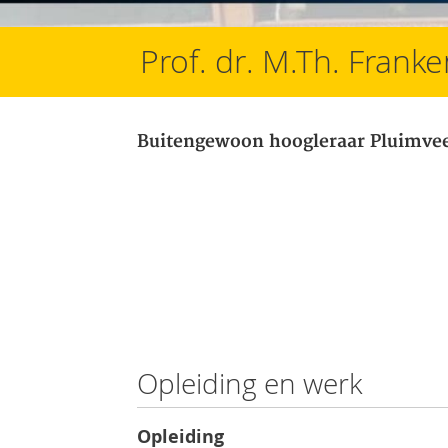
Prof. dr. M.Th. Frank
Buitengewoon hoogleraar Pluimvee
Opleiding en werk
Opleiding