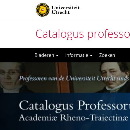
Catalogus profess
Direct
Bladeren
Informatie
Zoeken
naar
het
inhoud