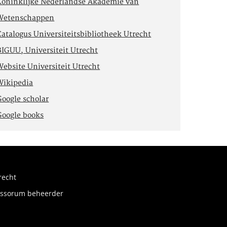
Koninklijke Nederlandse Akademie van
Wetenschappen
Catalogus Universiteitsbibliotheek Utrecht
BIGUU, Universiteit Utrecht
Website Universiteit Utrecht
Wikipedia
Google scholar
Google books
recht
fessorum beheerder