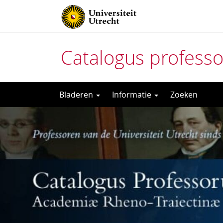
Catalogus profess
Direct
Bladeren
Informatie
Zoeken
naar
het
inhoud