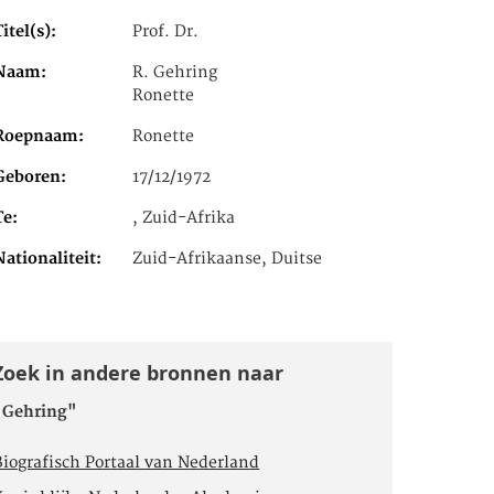
Titel(s)
Prof. Dr.
Naam
R. Gehring
Ronette
Roepnaam
Ronette
Geboren
17/12/1972
Te
, Zuid-Afrika
Nationaliteit
Zuid-Afrikaanse, Duitse
Zoek in andere bronnen naar
"Gehring"
Biografisch Portaal van Nederland