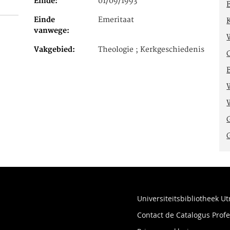
Einde
01/09/1993
Einde
Emeritaat
vanwege
Vakgebied
Theologie ; Kerkgeschiedenis
Universiteitsbibliotheek Ut
Contact de Catalogus Pro