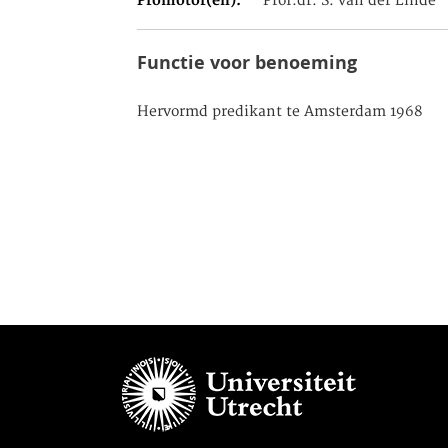
Promotor(en)
Prof.dr. S. van der Linde
Functie voor benoeming
Hervormd predikant te Amsterdam 1968