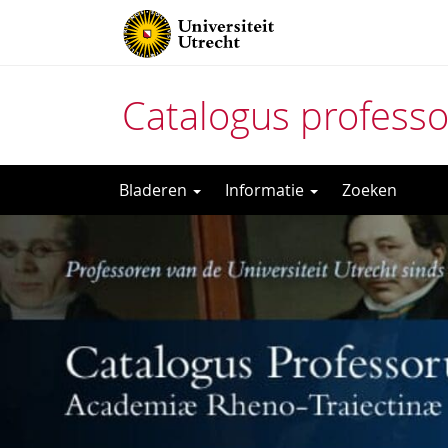
Catalogus profess
Direct
Bladeren
Informatie
Zoeken
naar
het
inhoud