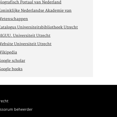
Biografisch Portaal van Nederland
Koninklijke Nederlandse Akademie van
Wetenschappen
Catalogus Universiteitsbibliotheek Utrecht
BIGUU, Universiteit Utrecht
Website Universiteit Utrecht
Wikipedia
Google scholar
Google books
recht
fessorum beheerder