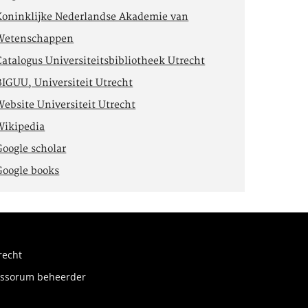
Koninklijke Nederlandse Akademie van
Wetenschappen
Catalogus Universiteitsbibliotheek Utrecht
BIGUU, Universiteit Utrecht
Website Universiteit Utrecht
Wikipedia
Google scholar
Google books
recht
fessorum beheerder