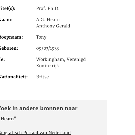
Titel(s)
Prof. Ph.D.
Naam
A.G. Hearn
Anthony Gerald
Roepnaam
Tony
Geboren
09/03/1933
Te
Workingham, Verenigd
Koninkrijk
Nationaliteit
Britse
Zoek in andere bronnen naar
"Hearn"
Biografisch Portaal van Nederland