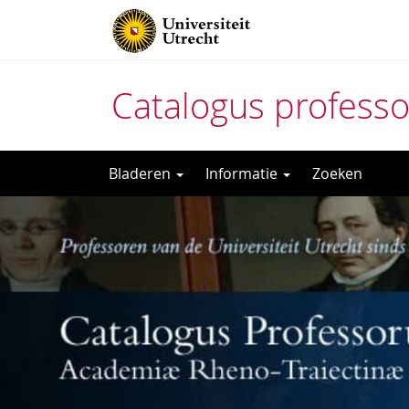
Catalogus profess
Direct
Bladeren
Informatie
Zoeken
naar
het
inhoud