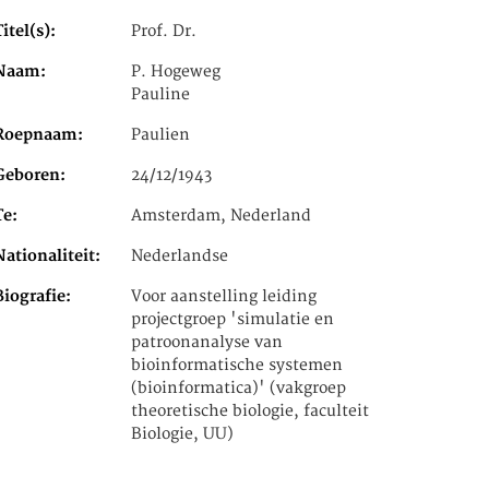
Titel(s)
Prof. Dr.
Naam
P. Hogeweg
Pauline
Roepnaam
Paulien
Geboren
24/12/1943
Te
Amsterdam, Nederland
Nationaliteit
Nederlandse
Biografie
Voor aanstelling leiding
projectgroep 'simulatie en
patroonanalyse van
bioinformatische systemen
(bioinformatica)' (vakgroep
theoretische biologie, faculteit
Biologie, UU)