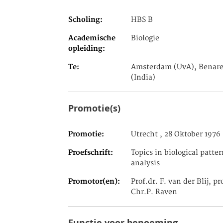
Scholing
HBS B
Academische
Biologie
opleiding
Te
Amsterdam (UvA), Benare
(India)
Promotie(s)
Promotie
Utrecht , 28 Oktober 1976
Proefschrift
Topics in biological patter
analysis
Promotor(en)
Prof.dr. F. van der Blij, pr
Chr.P. Raven
Functie voor benoeming