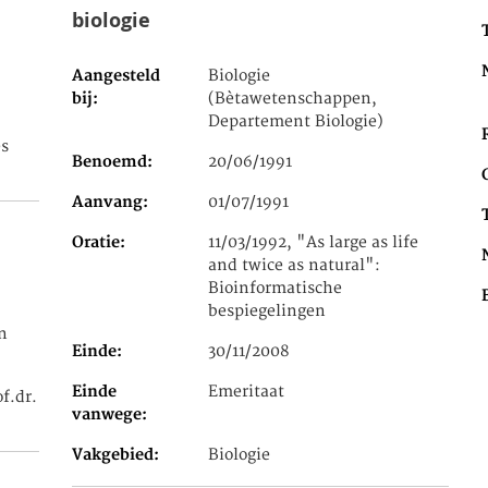
biologie
Aangesteld
Biologie
bij
(Bètawetenschappen,
Departement Biologie)
s
Benoemd
20/06/1991
Aanvang
01/07/1991
Oratie
11/03/1992, "As large as life
and twice as natural":
Bioinformatische
bespiegelingen
n
Einde
30/11/2008
Einde
Emeritaat
of.dr.
vanwege
Vakgebied
Biologie