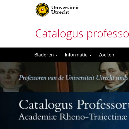
Catalogus profess
Direct
Bladeren
Informatie
Zoeken
naar
het
inhoud