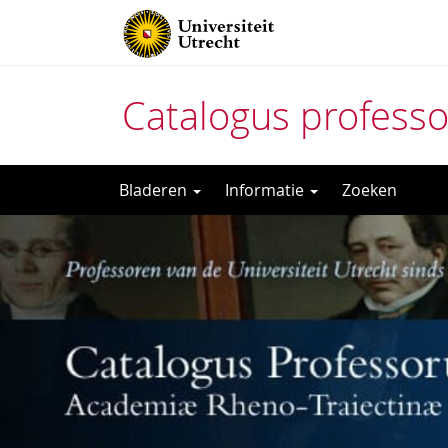
Catalogus profess
Direct
Bladeren
Informatie
Zoeken
naar
het
inhoud