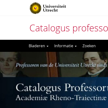
Catalogus profess
Direct
Bladeren
Informatie
Zoeken
naar
het
inhoud