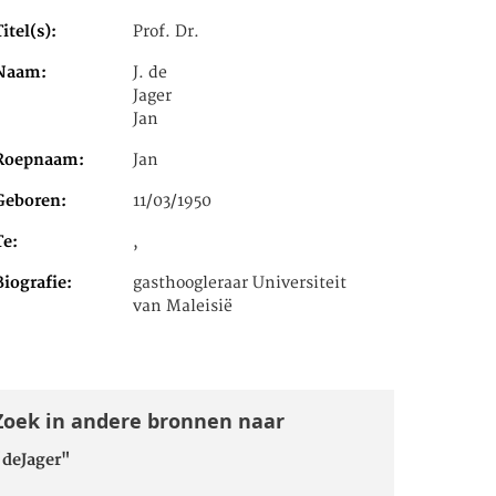
Titel(s)
Prof. Dr.
Naam
J. de
Jager
Jan
Roepnaam
Jan
Geboren
11/03/1950
Te
,
Biografie
gasthoogleraar Universiteit
van Maleisië
Zoek in andere bronnen naar
"deJager"