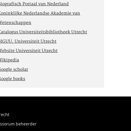
Biografisch Portaal van Nederland
Koninklijke Nederlandse Akademie van
Wetenschappen
Catalogus Universiteitsbibliotheek Utrecht
BIGUU, Universiteit Utrecht
Website Universiteit Utrecht
Wikipedia
Google scholar
Google books
recht
fessorum beheerder