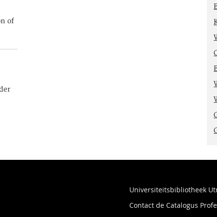
on of
der
Universiteitsbibliotheek Ut
Contact de Catalogus Pro