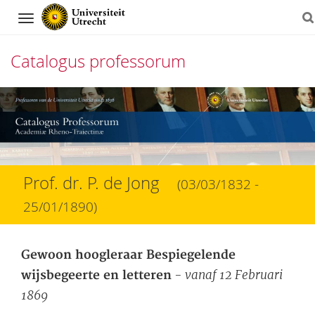
Navigation
Catalogus professorum
Direct
naar
het
inhoud
Prof. dr. P. de Jong
(03/03/1832 -
25/01/1890)
Gewoon hoogleraar Bespiegelende
- vanaf 12 Februari
wijsbegeerte en letteren
1869