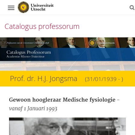
Navigation
Catalogus professorum
Direct
naar
het
inhoud
Prof. dr. H.J. Jongsma
(31/01/1939 - )
-
Gewoon hoogleraar Medische fysiologie
vanaf 1 Januari 1993