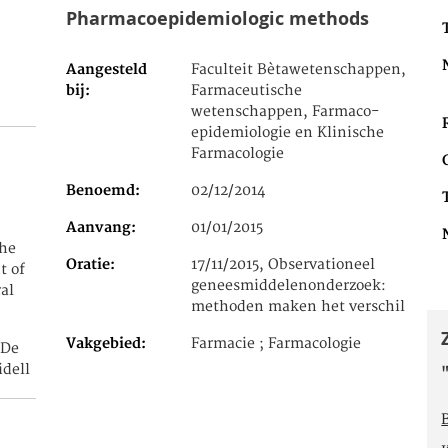
Pharmacoepidemiologic methods
Aangesteld
Faculteit Bètawetenschappen,
bij
Farmaceutische
wetenschappen, Farmaco-
epidemiologie en Klinische
Farmacologie
Benoemd
02/12/2014
Aanvang
01/01/2015
the
Oratie
17/11/2015, Observationeel
t of
geneesmiddelenonderzoek:
al
methoden maken het verschil
Vakgebied
Farmacie ; Farmacologie
 De
idell