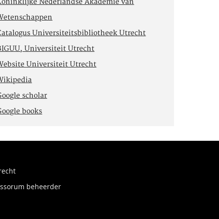
Koninklijke Nederlandse Akademie van
Wetenschappen
Catalogus Universiteitsbibliotheek Utrecht
BIGUU, Universiteit Utrecht
Website Universiteit Utrecht
Wikipedia
Google scholar
Google books
recht
fessorum beheerder