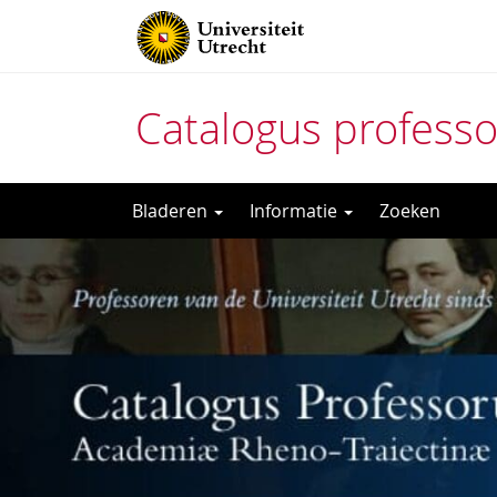
Catalogus profess
Direct
Bladeren
Informatie
Zoeken
naar
het
inhoud