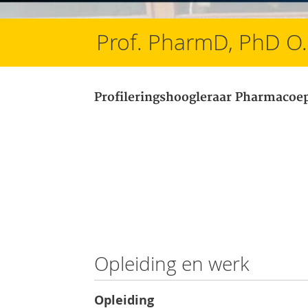
Prof. PharmD, PhD O.
Profileringshoogleraar Pharmacoe
Opleiding en werk
Opleiding