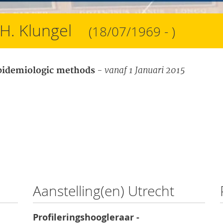
H. Klungel
(18/07/1969 - )
- vanaf 1 Januari 2015
pidemiologic methods
Aanstelling(en) Utrecht
Profileringshoogleraar -