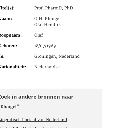
Titel(s)
Prof. PharmD, PhD
Naam
O.H. Klungel
Olaf Hendrik
Roepnaam
Olaf
Geboren
18/07/1969
Te
Groningen, Nederland
Nationaliteit
Nederlandse
Zoek in andere bronnen naar
"Klungel"
Biografisch Portaal van Nederland