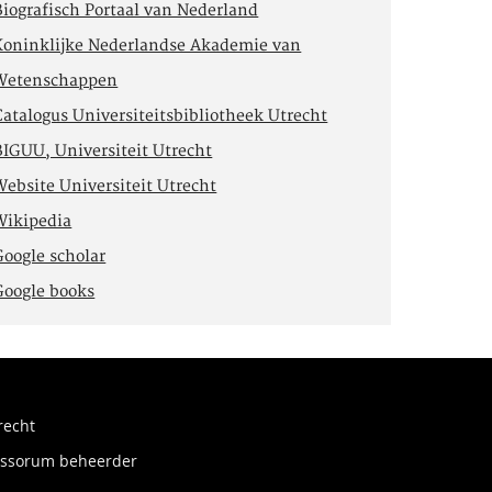
Biografisch Portaal van Nederland
Koninklijke Nederlandse Akademie van
Wetenschappen
Catalogus Universiteitsbibliotheek Utrecht
BIGUU, Universiteit Utrecht
Website Universiteit Utrecht
Wikipedia
Google scholar
Google books
recht
fessorum beheerder