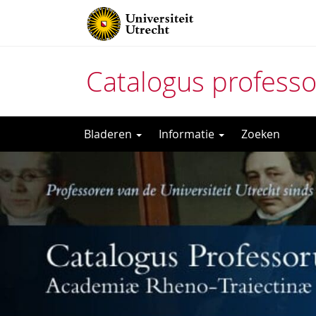
Catalogus profess
Direct
Bladeren
Informatie
Zoeken
naar
het
inhoud