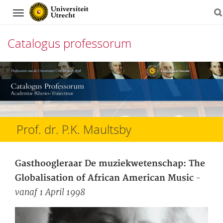
Navigation
Catalogus professorum
Direct
naar
het
inhoud
Prof. dr. P.K. Maultsby
Gasthoogleraar De muziekwetenschap: The
-
Globalisation of African American Music
vanaf 1 April 1998