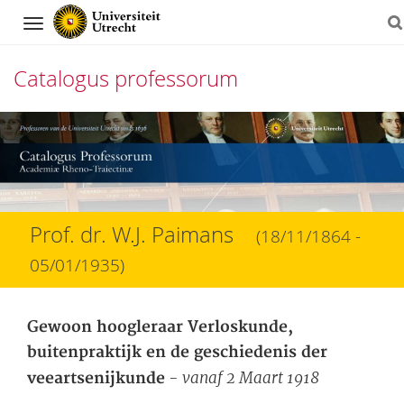
Navigation
Catalogus professorum
Direct
naar
het
inhoud
Prof. dr. W.J. Paimans
(18/11/1864 -
05/01/1935)
Gewoon hoogleraar Verloskunde,
buitenpraktijk en de geschiedenis der
- vanaf 2 Maart 1918
veeartsenijkunde