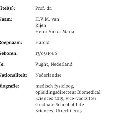
Titel(s)
Prof. dr.
Naam
H.V.M. van
Rijen
Henri Victor Maria
Roepnaam
Harold
Geboren
13/05/1966
Te
Vught, Nederland
Nationaliteit
Nederlandse
Biografie
medisch fysioloog,
opleidingsdirecteur Biomedical
Sciences 2015, vice-voorzitter
Graduate School of Life
Sciences, Utrecht 2015