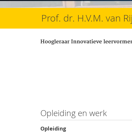
Prof. dr. H.V.M. van R
Hoogleraar Innovatieve leervorme
Opleiding en werk
Opleiding