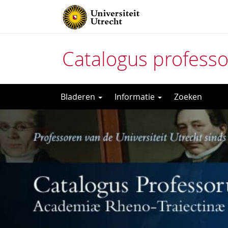
Catalogus profess
Direct
Bladeren
Informatie
Zoeken
naar
het
inhoud