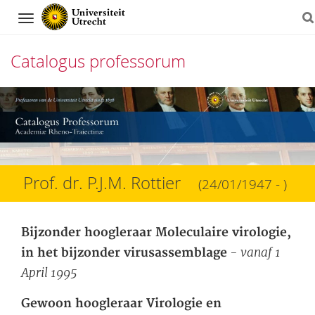
Navigation
Catalogus professorum
Direct
naar
het
inhoud
Prof. dr. P.J.M. Rottier
(24/01/1947 - )
Bijzonder hoogleraar Moleculaire virologie,
- vanaf 1
in het bijzonder virusassemblage
April 1995
Gewoon hoogleraar Virologie en