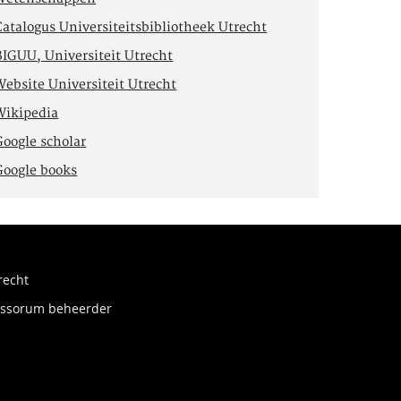
Catalogus Universiteitsbibliotheek Utrecht
BIGUU, Universiteit Utrecht
Website Universiteit Utrecht
Wikipedia
Google scholar
Google books
recht
fessorum beheerder