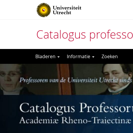
Catalogus profess
Direct
Bladeren
Informatie
Zoeken
naar
het
inhoud