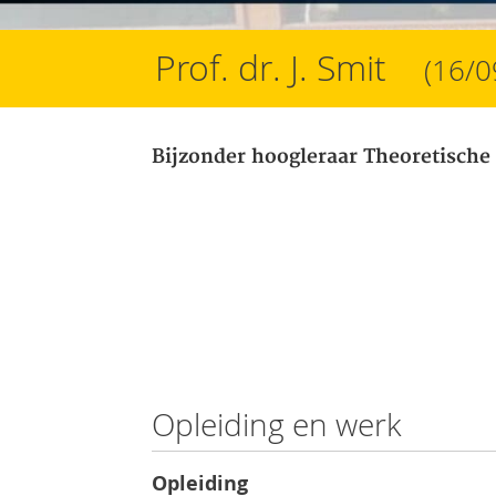
Prof. dr. J. Smit
(16/0
Bijzonder hoogleraar Theoretische
Opleiding en werk
Opleiding