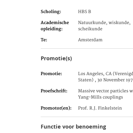
Scholing
HBS B
Academische
Natuurkunde, wiskunde,
opleiding
scheikunde
Te
Amsterdam
Promotie(s)
Promotie
Los Angeles, CA (Verenig
Staten) , 30 November 197
Proefschrift
Massive vector particles w
Yang-Mills couplings
Promotor(en)
Prof. R.J. Finkelstein
Functie voor benoeming