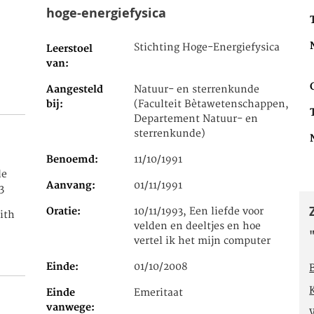
hoge-energiefysica
Stichting Hoge-Energiefysica
Leerstoel
van
Aangesteld
Natuur- en sterrenkunde
bij
(Faculteit Bètawetenschappen,
Departement Natuur- en
sterrenkunde)
Benoemd
11/10/1991
de
Aanvang
01/11/1991
3
Oratie
10/11/1993, Een liefde voor
ith
velden en deeltjes en hoe
vertel ik het mijn computer
Einde
01/10/2008
Einde
Emeritaat
vanwege