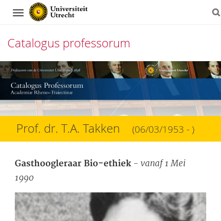
Navigation
Catalogus professorum
Direct
naar
het
inhoud
Prof. dr. T.A. Takken
(06/03/1953 - )
- vanaf 1 Mei
Gasthoogleraar Bio-ethiek
1990