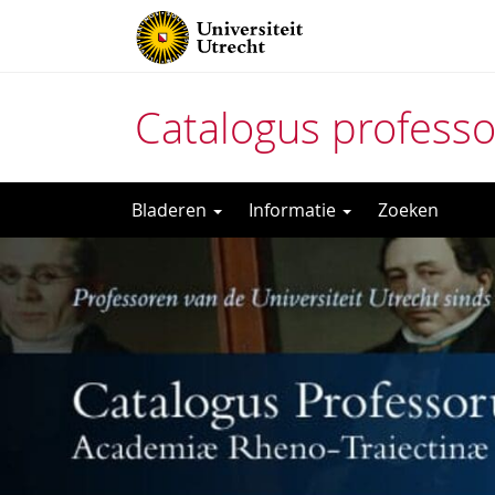
Catalogus profess
Direct
Bladeren
Informatie
Zoeken
naar
het
inhoud