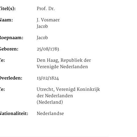
Titel(s)
Prof. Dr.
Naam
J. Vosmaer
Jacob
Roepnaam
Jacob
Geboren
25/08/1783
Te
Den Haag, Republiek der
Verenigde Nederlanden
Overleden
13/02/1824
Te
Utrecht, Verenigd Koninkrijk
der Nederlanden
(Nederland)
Nationaliteit
Nederlandse