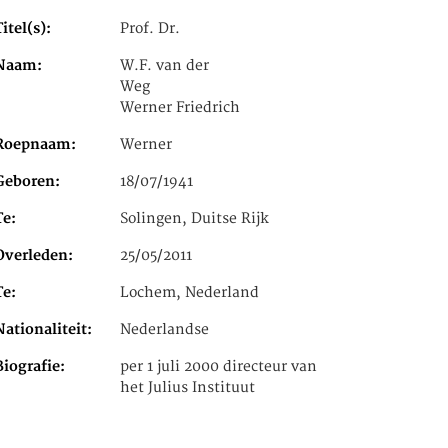
Titel(s)
Prof. Dr.
Naam
W.F. van der
Weg
Werner Friedrich
Roepnaam
Werner
Geboren
18/07/1941
Te
Solingen, Duitse Rijk
Overleden
25/05/2011
Te
Lochem, Nederland
Nationaliteit
Nederlandse
Biografie
per 1 juli 2000 directeur van
het Julius Instituut