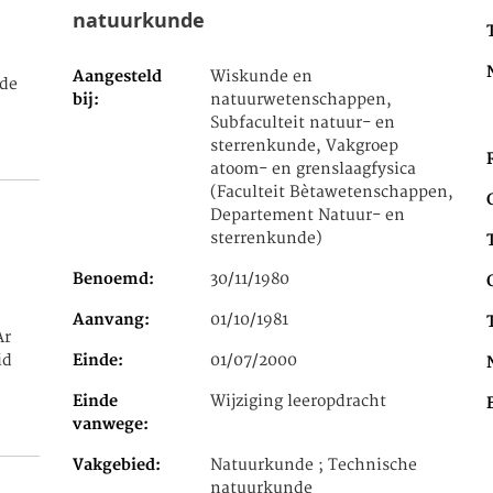
natuurkunde
Aangesteld
Wiskunde en
de
bij
natuurwetenschappen,
Subfaculteit natuur- en
sterrenkunde, Vakgroep
atoom- en grenslaagfysica
(Faculteit Bètawetenschappen,
Departement Natuur- en
sterrenkunde)
Benoemd
30/11/1980
Aanvang
01/10/1981
Ar
id
Einde
01/07/2000
Einde
Wijziging leeropdracht
vanwege
Vakgebied
Natuurkunde ; Technische
natuurkunde