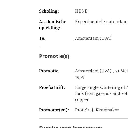
Scholing
HBS B
Academische
Experimentele natuurkun
opleiding
Te
Amsterdam (UvA)
Promotie(s)
Promotie
Amsterdam (UvA) , 21 Mei
1969
Proefschrift
Large angle scattering of 
ions from gaseous and sol
copper
Promotor(en)
Prof.dr. J. Kistemaker
Functie voor benoeming