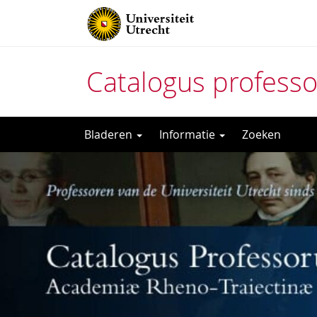
Catalogus profess
Direct
Bladeren
Informatie
Zoeken
naar
het
inhoud