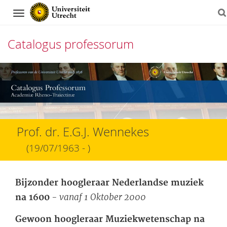
Navigation
Catalogus professorum
Direct
naar
het
inhoud
Prof. dr. E.G.J. Wennekes
(19/07/1963 - )
Bijzonder hoogleraar Nederlandse muziek
- vanaf 1 Oktober 2000
na 1600
Gewoon hoogleraar Muziekwetenschap na